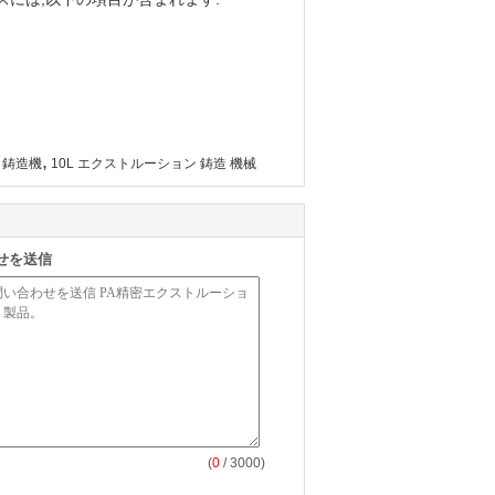
,
 鋳造機
10L エクストルーション 鋳造 機械
せを送信
(
0
/ 3000)