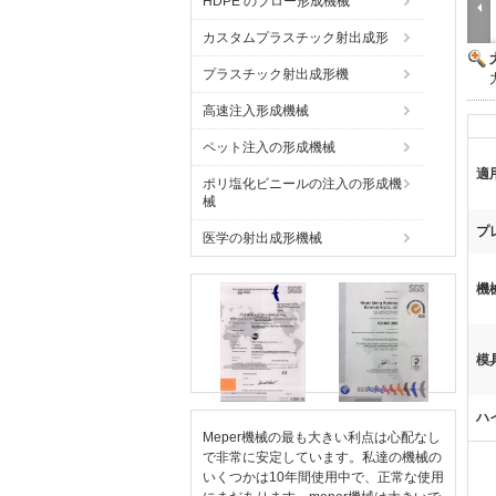
HDPE のブロー形成機械
カスタムプラスチック射出成形
プラスチック射出成形機
高速注入形成機械
ペット注入の形成機械
適
ポリ塩化ビニールの注入の形成機
械
プ
医学の射出成形機械
機
模
ハ
Meper機械の最も大きい利点は心配なし
で非常に安定しています。私達の機械の
いくつかは10年間使用中で、正常な使用