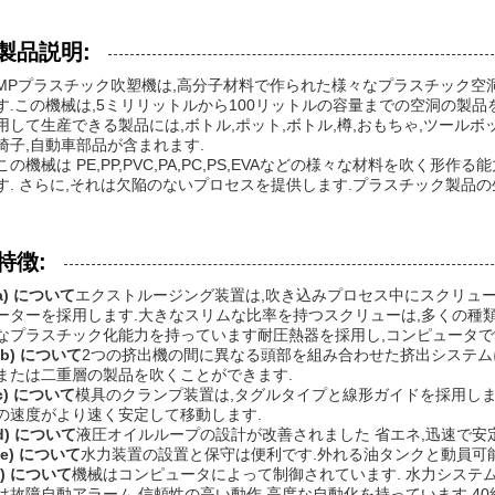
製品説明:
MPプラスチック吹塑機は,高分子材料で作られた様々なプラスチック空
す.この機械は,5ミリリットルから100リットルの容量までの空洞の製
用して生産できる製品には,ボトル,ポット,ボトル,樽,おもちゃ,ツールボ
椅子,自動車部品が含まれます.
この機械は PE,PP,PVC,PA,PC,PS,EVAなどの様々な材料を吹く
す. さらに,それは欠陥のないプロセスを提供します.プラスチック製品
特徴:
a) について
エクストルージング装置は,吹き込みプロセス中にスクリュ
ーターを採用します.大きなスリムな比率を持つスクリューは,多くの種
なプラスチック化能力を持っています耐圧熱器を採用し,コンピュータで制
(b) について
2つの挤出機の間に異なる頭部を組み合わせた挤出システム
または二重層の製品を吹くことができます.
c) について
模具のクランプ装置は,タグルタイプと線形ガイドを採用しま
の速度がより速く安定して移動します.
d) について
液圧オイルループの設計が改善されました 省エネ,迅速で安
(e) について
水力装置の設置と保守は便利です.外れる油タンクと動員可
f) について
機械はコンピュータによって制御されています. 水力システム
は故障自動アラーム,信頼性の高い動作,高度な自動化を持っています.40