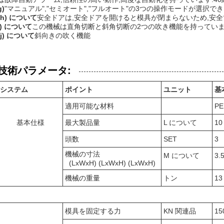
g)
"マニュアル","セミオート","フルオート"の3つの操作モードが選択でき
(h) について
安全ドアは,安全ドアを開けると模具が閉まらないため,安全
i) について
この機械は直角切断と斜角切断の2つの吹き機能を持っていま
(j) について
斜向きの吹く機能
技術パラメータ:
システム
ポイント
ユニット
基
適用可能な材料
PE
基本仕様
最大製品量
L について
10
頭数
SET
3
機械の寸法
M について
3.
(LxWxH) (LxWxH) (LxWxH)
機械の重量
トン
13
模具を固定する力
KN 関連品
15