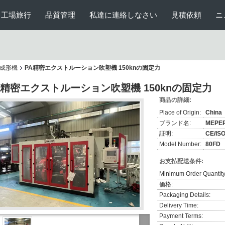
工場旅行
品質管理
私達に連絡しなさい
見積依頼
ニ
成形機
PA精密エクストルーション吹塑機 150knの固定力
A精密エクストルーション吹塑機 150knの固定力
商品の詳細:
Place of Origin:
China
ブランド名:
MEPE
証明:
CE/IS
Model Number:
80FD
お支払配送条件:
Minimum Order Quantity
価格:
Packaging Details:
Delivery Time:
Payment Terms: