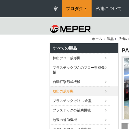
家
プロダクト
私達について
ホーム
製品
放出の
すべての製品
P
押出ブロー成形機
プラスチックびんのブロー形成機
械
自動打撃形成機械
放出の成形機
プラスチック ボトル金型
プラスチックの補助機械
包装の補助機械