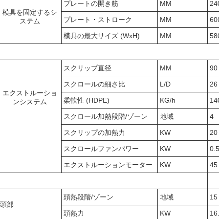
プレートの開き筋
MM
24
模具を固定するシ
プレート・ストローク
MM
60
ステム
模具の最大サイズ (WxH)
MM
58
スクリップ直径
MM
90
スクロールの細さ比
L/D
26
エクストルーショ
柔軟性 (HDPE)
KG/h
14
ンシステム
スクロール加熱段階/ゾーン
地域
4
スクリップの加熱力
KW
20
スクロールファンパワー
KW
0.
エクストルーションモーター
KW
45
頭熱段階/ゾーン
地域
15
頭部
頭熱力
KW
16