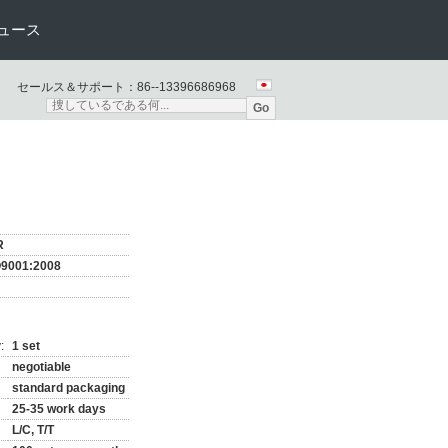
ュース
セールス＆サポート：
86--13396686968
Go
R
O9001:2008
:
1 set
negotiable
standard packaging
25-35 work days
L/C, T/T