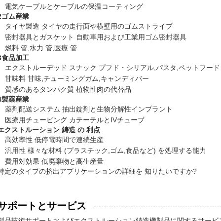
電気ケーブルとケーブルの保温コーティング
2ゴム産業
タイヤ製造 タイヤの走行面や横壁用のゴムストライプ
密封器具とガスケット 自動車用および工業用ゴム密封器具
燃料 管,水力 管,医療 管
3食品加工
エクストルーデッド スナック プフド・シリアル,パスタ,ペットフード
甘味料 甘味,チューミングガム,キャンディバー
質感のあるタンパク質 植物性肉の代替品
4製薬産業
薬剤配送システム 抽出錠剤と生物分解性インプラント
医療用チュービング カテーテルとIVチューブ
エクストルーション 鋳造 の 利点
高効率性 低停電時間で連続生産
汎用性 様々な材料 (プラスチック,ゴム,食品など) を処理する能力
費用対効果 低廃棄物と高生産量
特定のタイプの挤出アプリケーションの詳細を 知りたいですか?
サポートとサービス
製品技術サポートおよびエクストルーション鋳造機製品に関するサービス