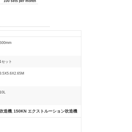
100 sets per month
600mm
1セット
3.5X5.6X2.65M
10L
ン吹造機
150KN エクストルーション吹造機
,