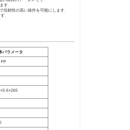
ます.
で信頼性の高い操作を可能にします.
す.
本パラメータ
 PP
5×5.6×265
0