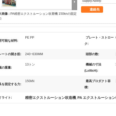
Supply Ability:
連絡先
大画像 :
PA精密エクストルーション吹塑機 150knの固定
力
PE PP
プレート・ストロー
用可能な材料:
ク:
レートの開き筋:
240~630MM
頭部の数:
13トン
機械の寸法
械の重量:
(LxWxH):
150kN
最高プロダクト容
具を固定する力:
積:
精密エクストルーション吹造機
PA エクストルーショ
イライト:
,