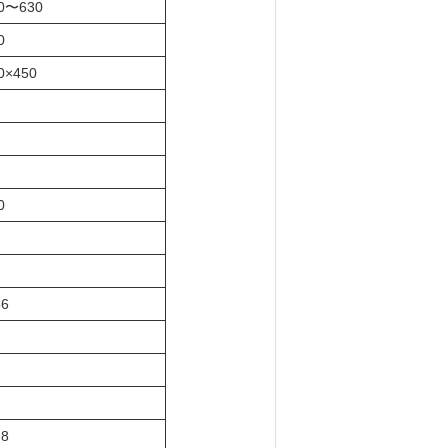
0〜630
0
0×450
0
56
.8