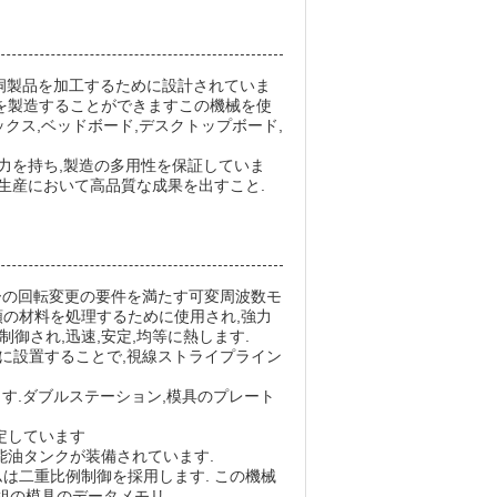
洞製品を加工するために設計されていま
品を製造することができますこの機械を使
ックス,ベッドボード,デスクトップボード,
形作る能力を持ち,製造の多用性を保証していま
の生産において高品質な成果を出すこと.
ーの回転変更の要件を満たす可変周波数モ
類の材料を処理するために使用され,強力
御され,迅速,安定,均等に熱します.
に設置することで,視線ストライプライン
す.ダブルステーション,模具のプレート
定しています
能油タンクが装備されています.
は二重比例制御を採用します. この機械
組の模具のデータメモリ.