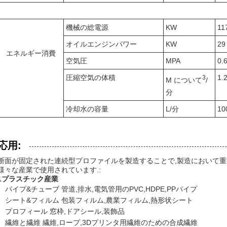
機械の総電源
KW
11
オイルエンジンパワー
KW
29
エネルギー消費
空気圧
MPA
0.
圧縮空気の体積
1.
3
M について
/
分
冷却水の容量
L/分
10
応用:
断面が固定された連続型プロファイルを製造することで,製造において重
様々な産業で使用されています.:
1プラスチック産業
パイプ&チューブ 管道,排水,電気管用のPVC,HDPE,PPパイプ
シート&フィルム 包装フィルム,農業フィルム,熱形状シート
プロフィール 窓枠,ドアシール,装飾品
繊維と繊維 繊維,ロープ,3Dプリンタ用繊維のための合成繊維