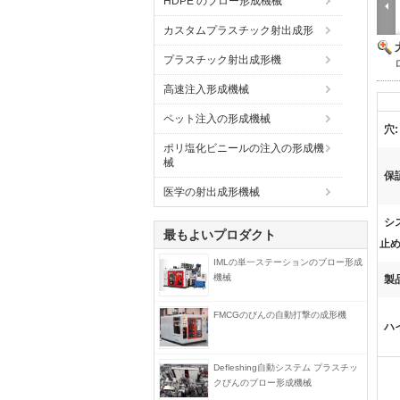
HDPE のブロー形成機械
カスタムプラスチック射出成形
プラスチック射出成形機
高速注入形成機械
ペット注入の形成機械
穴:
ポリ塩化ビニールの注入の形成機
械
保
医学の射出成形機械
シ
最もよいプロダクト
止め
IMLの単一ステーションのブロー形成
機械
製
FMCGのびんの自動打撃の成形機
ハ
Defleshing自動システム プラスチッ
クびんのブロー形成機械