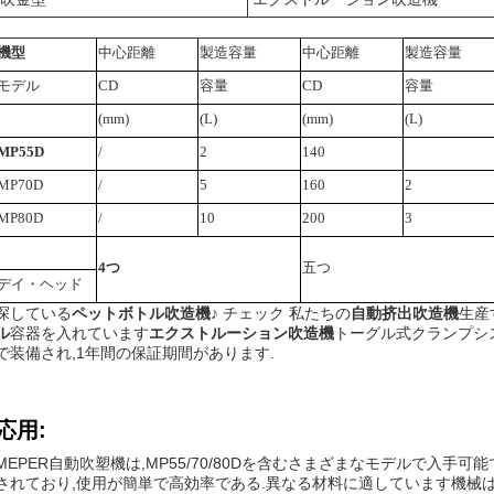
機型
中心距離
製造容量
中心距離
製造容量
モデル
CD
容量
CD
容量
(mm)
(L)
(mm)
(L)
MP55D
/
2
140
MP70D
/
5
160
2
MP80D
/
10
200
3
4つ
五つ
デイ・ヘッド
探している
ペットボトル吹造機
♪ チェック 私たちの
自動挤出吹造機
生産
ル
容器を入れています
エクストルーション吹造機
トーグル式クランプシ
で装備され,1年間の保証期間があります.
応用:
MEPER自動吹塑機は,MP55/70/80Dを含むさまざまなモデルで入手
されており,使用が簡単で高効率である.異なる材料に適しています機械