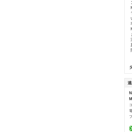
連
N
M