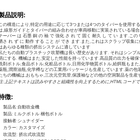
製品説明:
この構造により,特定の用途に応じて3つまたは4つのタイバーを使用する
は,線形ガイドとタイバーの組み合わせが車両移動に実装されている場合
テーバー は 石墨 銅 の 袖 で 強化 さ れ て 固く 耐久 し て い ます.この
晒さ れ ず に 動作 する こと が でき ます.また,これはスクラップ
はあらゆる種類の挤出システムに適しています
私たちの自動プラスチック吹塑機は長い歴史があります. それはシンプル
易にする. 機械はまた,安定した性能を持っています.高品質の出力を確保
洗剤ボトル,食品ボトル,化粧品ボトル,日用化学物質ボトル,給餌瓶もまた,
薬瓶,潤滑油瓶,化学樽などの工業用パッケージも生産しています.薬の包
たちの機械は,おもちゃ,三次元空気管,保護袖などの他の空洞製品を生産
注:上記テキストは読みやすさと組織性を向上するために,HTMLコードで
特徴:
製品名:自動吹金機
製品:ミルクボトル 梱包ボトル
接触者:シュナイダー
カラー: カスタマイズ
吹流型: 挤出式吹流型