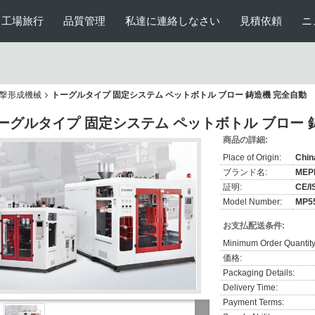
工場旅行
品質管理
私達に連絡しなさい
見積依頼
ニ
撃形成機械
トーグルタイプ 固定システム ペットボトル ブロー 鋳造機 完全自動
ーグルタイプ 固定システム ペットボトル ブロー 
商品の詳細:
Place of Origin:
Chin
ブランド名:
MEP
証明:
CE/I
Model Number:
MP55
お支払配送条件:
Minimum Order Quantity
価格:
Packaging Details:
Delivery Time:
Payment Terms: