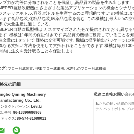
ンプ力が均等に分布されることを保証し,高品質の製品を生み出します.
MEPER自動吹塑機は,さまざまな製品アプリケーションの機会とシナリオ
ラスチックボトル,容器,ボトルを生産するのに理想的です.この機械は,
います食品包装,化粧品包装,医薬品包装を含む. この機械は,最大4つの
率で大量生産に適している.
MEPER自動吹風型機は,カスタマイズされた色で提供されており,異な
ます. 機械は1年間の保証付きです.高品質の機械に投資していることを
注文量は1セットで,価格は交渉可能です. 機械は標準輸出パッケージに梱包
異なる支払い方法を使用して支払われることができます.機械は毎月100
間内に注文を受け取ることを保証します.
,
,
タグ:
ブロー形成装置
押出ブロー成形機
水差しのブロー形成機械
絡先の詳細
ingbo Qiming Machinery
私達に直接お問い合わ
anufacturing Co., Ltd.
コンタクトパーソン:
Levi.Li
電話番号:
86-13396686968
ファックス:
86-574-81688011