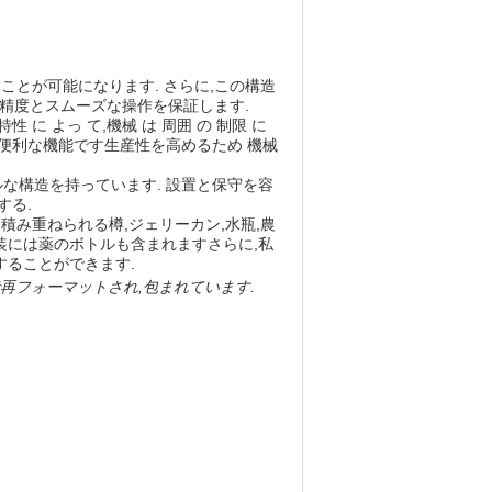
ことが可能になります. さらに,この構造
精度とスムーズな操作を保証します.
 特性 に よっ て,機械 は 周囲 の 制限 に
収集に便利な機能です生産性を高めるため 機械
な構造を持っています. 設置と保守を容
する.
積み重ねられる樽,ジェリーカン,水瓶,農
装には薬のボトルも含まれますさらに,私
することができます.
再フォーマットされ,包まれています.