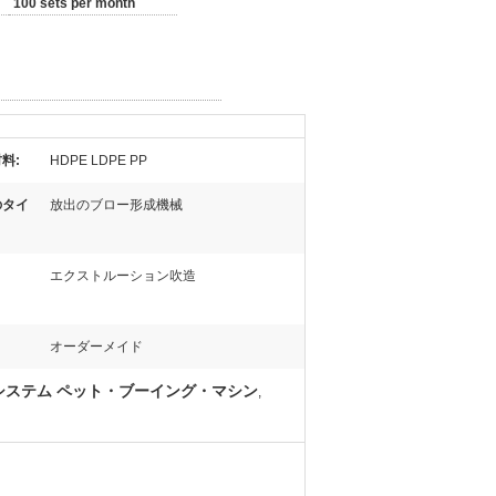
100 sets per month
料:
HDPE LDPE PP
のタイ
放出のブロー形成機械
エクストルーション吹造
オーダーメイド
システム ペット・ブーイング・マシン
,