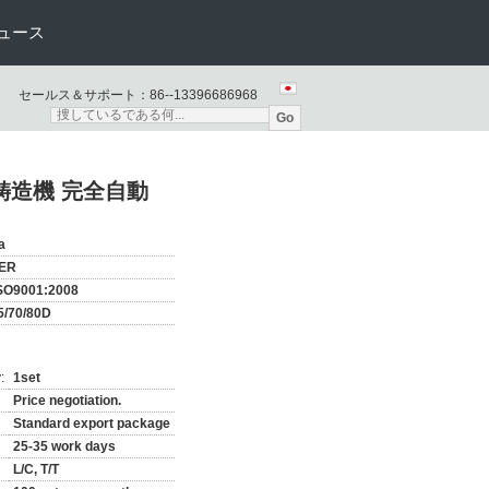
ュース
セールス＆サポート：
86--13396686968
Go
鋳造機 完全自動
a
ER
SO9001:2008
/70/80D
:
1set
Price negotiation.
Standard export package
25-35 work days
L/C, T/T