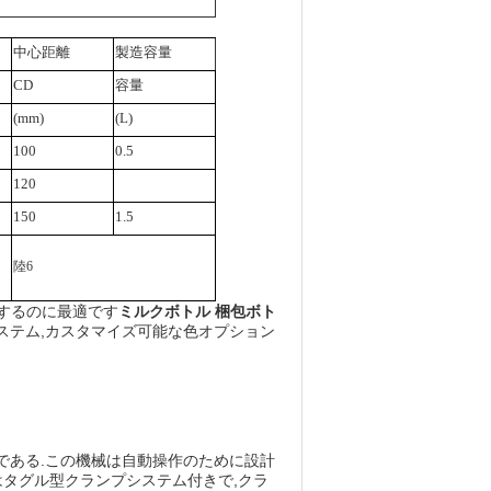
中心距離
製造容量
CD
容量
(mm)
(L)
100
0.5
120
150
1.5
陸6
するのに最適です
ミルクボトル 梱包ボト
ステム,カスタマイズ可能な色オプション
可能である.この機械は自動操作のために設計
はタグル型クランプシステム付きで,クラ