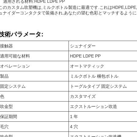
適用される材料:HDPE LDPE PP
このカスタム吹塑機は,ミルクボトル製造に最適です.これはHDPE,LDP
ュナイダーコンタクタで装備され,あなたの望む色彩とマッチするように
技術パラメータ:
接触器
シュナイダー
適用可能な材料
HDPE LDPE PP
オペレーション
オートマティック
製品
ミルクボトル 梱包ボトル
固定システム
トーグルタイプ 固定システム
色
カスタマイズ
吹金型
エクストルーション吹造
保証期間
1 年
毛穴
4 穴
吹金型
エクストルーション吹造機