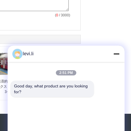
(
0
/ 3000)
levi.li
2:51 PM
経済的な自動吹塑機 マ
全自動PETボトルブロ
Good day, what product are you looking 
クス 生産量 10L 頭数
ー成形機
for?
3セット 設計
見積依頼