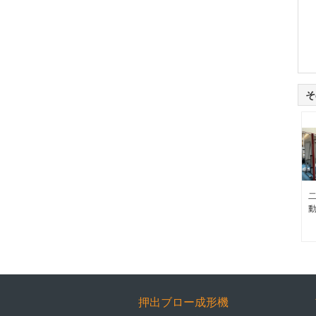
そ
押出ブロー成形機