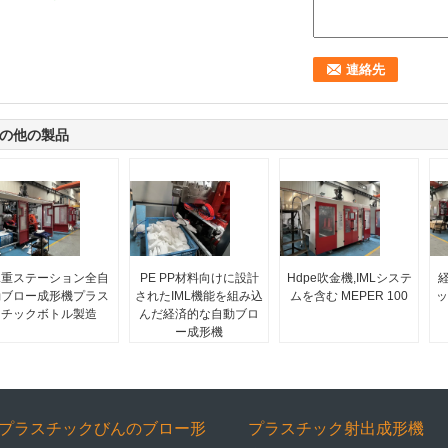
の他の製品
二重ステーション全自
PE PP材料向けに設計
Hdpe吹金機,IMLシステ
動ブロー成形機プラス
されたIML機能を組み込
ムを含む MEPER 100
ッ
チックボトル製造
んだ経済的な自動ブロ
ー成形機
プラスチックびんのブロー形
プラスチック射出成形機