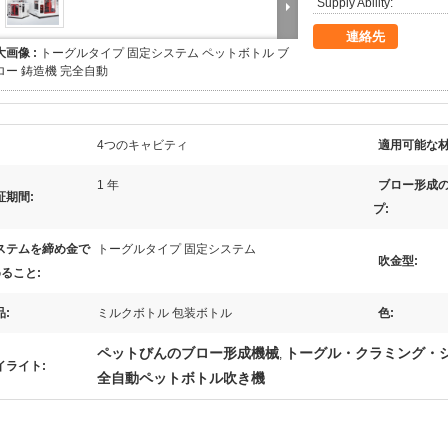
Supply Ability:
連絡先
大画像 :
トーグルタイプ 固定システム ペットボトル ブ
ロー 鋳造機 完全自動
4つのキャビティ
適用可能な材
1 年
ブロー形成
証期間:
プ:
ステムを締め金で
トーグルタイプ 固定システム
吹金型:
ること:
品:
ミルクボトル 包装ボトル
色:
ペットびんのブロー形成機械
トーグル・クラミング・
,
イライト:
全自動ペットボトル吹き機