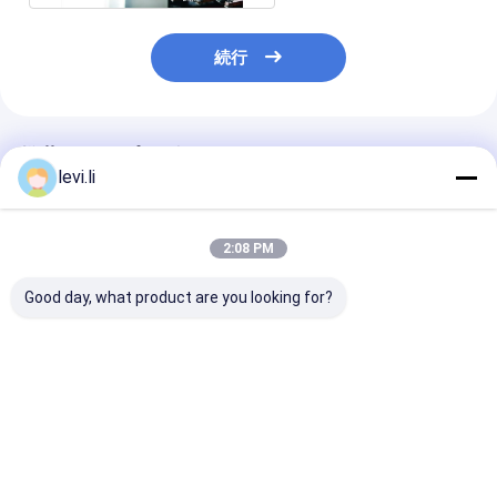
続行
推薦されたプロダクト
levi.li
2:08 PM
Good day, what product are you looking for?
二重ステーション全自
PE PP材料向けに設計
Hdpe吹金機,I
動ブロー成形機プラス
されたIML機能を組み
テムを含む MEP
チックボトル製造
込んだ経済的な自動ブ
100
ロー成形機
ベストプライス
ベストプライス
ベストプラ