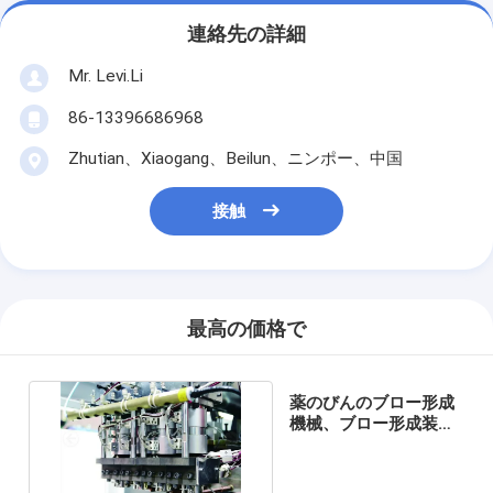
連絡先の詳細
Mr. Levi.Li
86-13396686968
Zhutian、Xiaogang、Beilun、ニンポー、中国
接触
最高の価格で
薬のびんのブロー形成
機械、ブロー形成装置
IML MP80FS-4