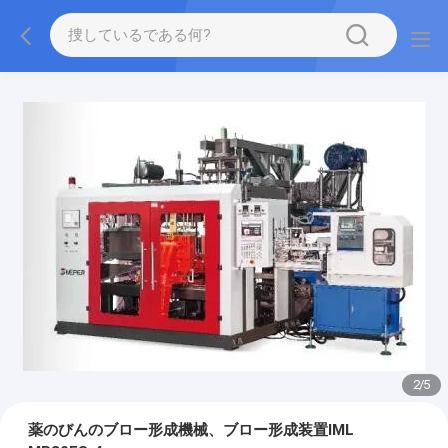
2
/
5
薬のびんのブロー形成機械、ブロー形成装置IML