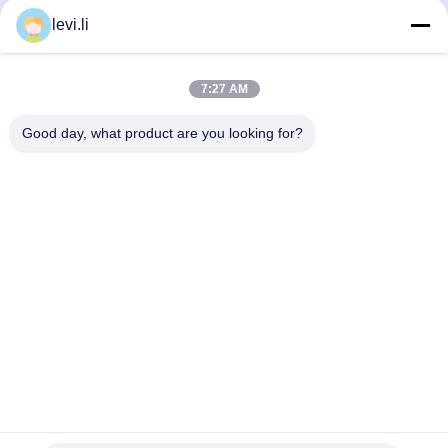
Extrusion Blow Machine
Extrusion Blow Machine
levi.li
September 30, 2020
September 15, 2020
7:27 AM
Good day, what product are you looking for?
01:07
00:16
中国メーパーブロー成形機
中国民生プラスチック射出成形機、
携帯電話カバー製造用
Extrusion Blow Machine
Plastic Injection Molding
September 15, 2020
Machine
July 17, 2020
01:06
00:17
中国民zenプラスチック射出成形機
中国民生プラスチック射出成形機は
（ロボット付き）
医療製品を製造しています
Plastic Injection Molding
Plastic Injection Molding