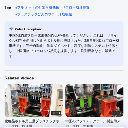
Tags:
#
フル オートの打撃形成機械
#
ブロー成形装置
#
プラスチックびんのブロー形成機械
Video Description:
中国MEPERブロー成形機MP80Dを発見してください。これは、リサイ
クル材料を使用した化学ボトル用に設計された、3層自動HDPEブロー成
形機です。完全自動化、魚雷ダイヘッド、高度な制御システムを特徴と
し、中国価格でヨーロッパ品質を提供します。洗剤容器などに最適で
す。
Related Videos
01:51
00:37
化粧品ボトル用三層プラスチックボ
中国のプラスチックボール製造用メ
トルブロー成形機
パーブロー成形機