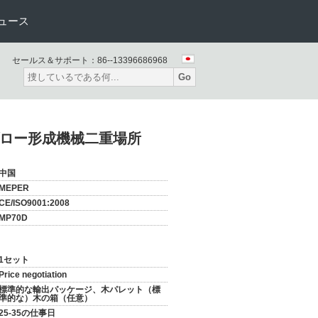
ュース
セールス＆サポート：
86--13396686968
Go
ブロー形成機械二重場所
中国
MEPER
CE/ISO9001:2008
MP70D
1セット
Price negotiation
標準的な輸出パッケージ、木パレット（標
準的な）木の箱（任意）
25-35の仕事日