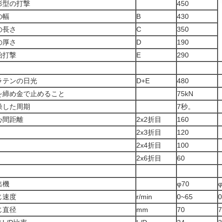
形型の打撃
450
の幅
B
430
の長さ
C
350
の厚さ
D
190
始打撃
E
290
ラテンの日光
D+E
480
を締め金で止めること
75kN
燥した周期
7秒。
心間距離
2x2折目
160
2x3折目
120
2x4折目
100
2x6折目
60
出機
φ70
じ速度
r/min
0~65
0
じ直径
mm
70
7