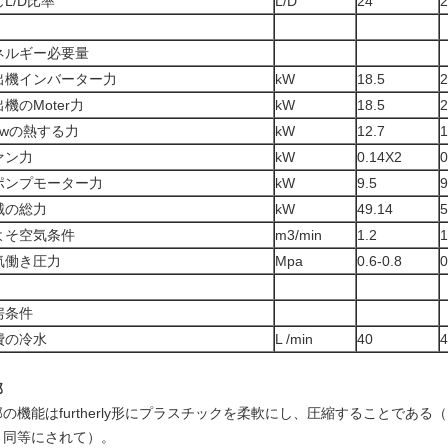
L/D比率
L/D
24
2
ネルギー必要量
出機インバーター力
kW
18.5
2
機のMoter力
kW
18.5
2
ewの熱する力
kW
12.7
1
ァン力
kW
0.14X2
0
ポンプモーター力
kW
9.5
9
械の総力
kW
49.14
5
よそ空気条件
m3/min
1.2
1
気働き圧力
Mpa
0.6-0.8
0
房条件
費の冷水
L /min
40
4
部
部の機能はfurtherly形にプラスチックを柔軟にし、圧縮することであ
、同等にされて）。