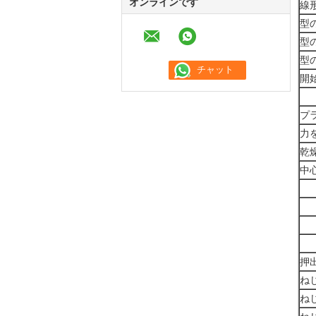
オンラインです
線
型
型
型
開
プ
力
乾
中
押
ね
ね