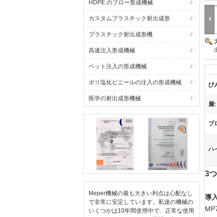
HDPE のブロー形成機械
カスタムプラスチック射出成形
プラスチック射出成形機
高速注入形成機械
ペット注入の形成機械
ポリ塩化ビニールの注入の形成機械
び
医学の射出成形機械
層:
プ
ハ
3
Meper機械の最も大きい利点は心配なし
導入
で非常に安定しています。私達の機械の
MP
いくつかは10年間使用中で、正常な使用