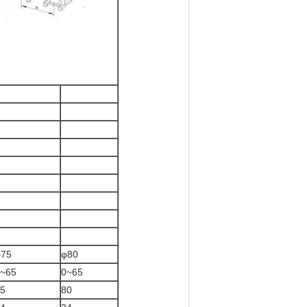
φ75
φ80
~65
0~65
5
80