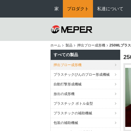
家
プロダクト
私達について
ホーム
製品
押出ブロー成形機
250MLプ
すべての製品
2
押出ブロー成形機
プラスチックびんのブロー形成機械
自動打撃形成機械
放出の成形機
プラスチック ボトル金型
プラスチックの補助機械
包装の補助機械