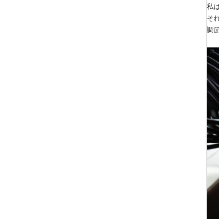
私
それ
調