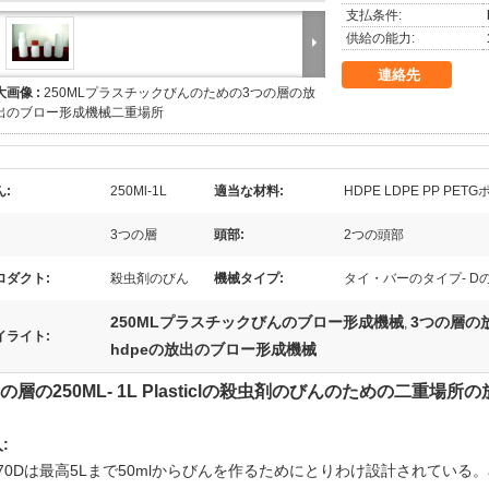
支払条件:
供給の能力:
連絡先
大画像 :
250MLプラスチックびんのための3つの層の放
出のブロー形成機械二重場所
ん:
250Ml-1L
適当な材料:
HDPE LDPE PP PET
3つの層
頭部:
2つの頭部
ロダクト:
殺虫剤のびん
機械タイプ:
タイ・バーのタイプ- D
250MLプラスチックびんのブロー形成機械
3つの層の
,
イライト:
hdpeの放出のブロー形成機械
つの層の250ML- 1L Plasticlの殺虫剤のびんのための二重場
:
70Dは最高5Lまで50mlからびんを作るためにとりわけ設計されている。accr