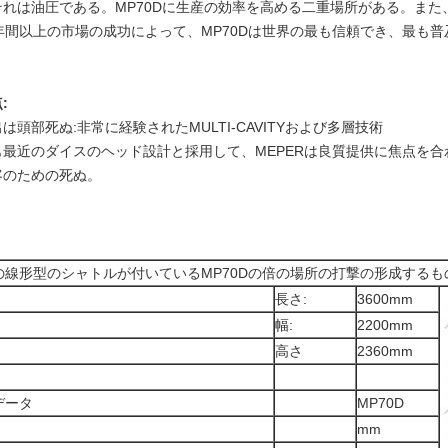
それは油圧である。MP70Dに生産の効率を高める二重場所がある。ま
0年間以上の市場の成功によって、MP70Dは世界の最も信頼でき、最も
。
:
は頭部死ぬ:非常に経験されたMULTI-CAVITYおよび多層技術
も最近のダイスのヘッド設計と採用して、MEPERは良質提供に焦点を
客のための死ぬ。
の線形型のシャトルが付いているMP70Dの倍の場所の打撃の形成するも
長さ:
3600mm
幅:
2200mm
高さ
2360mm
データ
MP70D
mm