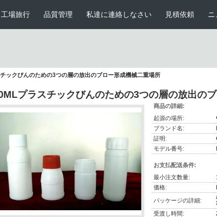
工場旅行
品質管理
私達に連絡しなさい
見積依頼
ニ
ラスチックびんのための3つの層の放出のブロー形成機械二重場所
50MLプラスチックびんのための3つの層の放出の
商品の詳細:
起源の場所:
ブランド名:
証明:
モデル番号:
お支払配送条件:
最小注文数量:
価格:
パッケージの詳細:
受渡し時間: