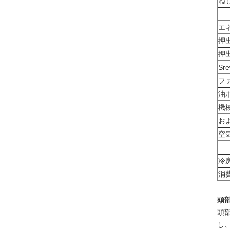
ねじ
エ
押
押出
Sr
フ
油
機
お
空
冷
消
頭
頭
し