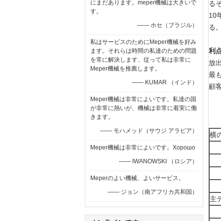
にまだあります。meper機械は大きいで
る
す。
1
—— ホセ（ブラジル）
る
私はサービスのためにMeper機械を好み
利点
ます。それらは時間の私達のための問題
を常に解決します、従って私は非常に
放出
Meper機械を推薦します。
最
—— KUMAR （インド）
顧
Meper機械は非常によいです。私達の国
が非常に熱いが、機械は非常に着実に働
きます。
—— モハメッド（サウジ アラビア）
横
Meper機械は非常によいです。Хорошо
—— IWANOWSKI （ロシア）
Meperのよい機械、よいサービス。
—— ジョン（南アフリカ共和国）
主