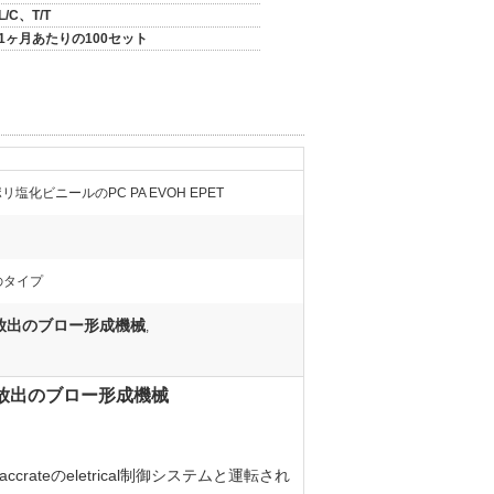
L/C、T/T
1ヶ月あたりの100セット
Gポリ塩化ビニールのPC PA EVOH EPET
のタイプ
放出のブロー形成機械
,
所の放出のブロー形成機械
ateのeletrical制御システムと運転され