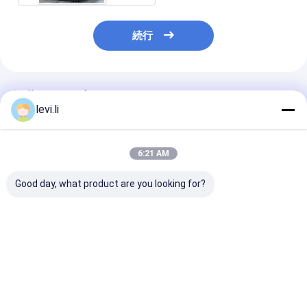
続行
推薦されたプロダクト
levi.li
6:21 AM
Good day, what product are you looking for?
三層ジェリー缶HDPE
三層化学ボトル全自動
2L - 医学の容
ブロー成形機
ブロー成形機
の10L MP80D
の打撃の成形機
ベストプライス
ベストプライス
ベストプラ