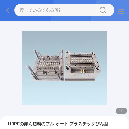
1
/
1
HDPEの赤ん坊粉のフル オート プラスチックびん型