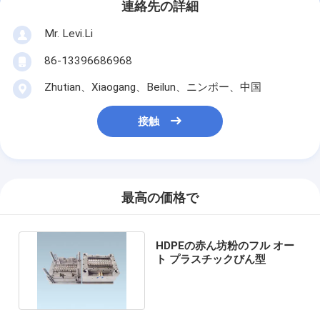
連絡先の詳細
Mr. Levi.Li
86-13396686968
Zhutian、Xiaogang、Beilun、ニンポー、中国
接触
最高の価格で
HDPEの赤ん坊粉のフル オー
ト プラスチックびん型