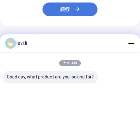
続行
推薦されたプロダクト
levi.li
7:10 AM
Good day, what product are you looking for?
500ml 700ml 1Lのプ
defleshingシステムが
HDPEの潤滑油
ラスチック型は、プラ
付いているローション
のプラスチック
スチック型の部品1年
のびんのHDPEの打撃
の保証分けます
型
ベストプライス
ベストプライス
ベストプラ