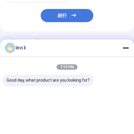
続行
推薦されたプロダクト
levi.li
7:15 PM
Good day, what product are you looking for?
ペットびんの注入の形
サーボ ペット注入の成
ペット プレフ
成機械
形機
びんの注入の成
ベストプライス
ベストプライス
ベストプラ